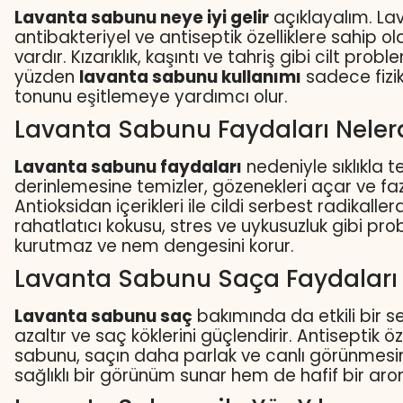
Lavanta sabunu neye iyi gelir
açıklayalım. Lav
antibakteriyel ve antiseptik özelliklere sahip olan
vardır. Kızarıklık, kaşıntı ve tahriş gibi cilt p
yüzden
lavanta sabunu kullanımı
sadece fizik
tonunu eşitlemeye yardımcı olur.
Lavanta Sabunu Faydaları Neler
Lavanta sabunu faydaları
nedeniyle sıklıkla 
derinlemesine temizler, gözenekleri açar ve faz
Antioksidan içerikleri ile cildi serbest radikall
rahatlatıcı kokusu, stres ve uykusuzluk gibi pro
kurutmaz ve nem dengesini korur.
Lavanta Sabunu Saça Faydaları 
Lavanta sabunu saç
bakımında da etkili bir s
azaltır ve saç köklerini güçlendirir. Antiseptik ö
sabunu, saçın daha parlak ve canlı görünmesini 
sağlıklı bir görünüm sunar hem de hafif bir ar