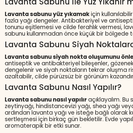
Lavanta Sabunu ile Yüz Yıkanır m
Lavanta sabunu yüz yıkamak
için kullanılabi
fazla yağı dengeler. Antibakteriyel ve antisepti
tonunu eşitlemesi ve cilde ferahlık vermesi, la
sabunu kullanmadan önce küçük bir bölgede te
Lavanta Sabunu Siyah Noktalara 
Lavanta sabunu
siyah nokta oluşumunu ön
antiseptik ve antibakteriyel bileşenler, gözenek
dengelenir ve siyah noktaların tekrar oluşma ri
azaltabilir, cilde pürüzsüz bir görünüm kazandırı
Lavanta Sabunu Nasıl Yapılır?
Lavanta sabunu nasıl yapılır
açıklayalım. Bu 
zeytinyağı, hindistancevizi yağı, shea yağı veya
ardından lavanta yağı ve isteğe bağlı olarak ku
sertleşmesi için birkaç gün bekletilir. Evde ya
aromaterapik bir etki sunar.