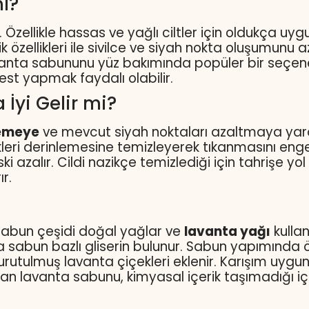
ı?
lir. Özellikle hassas ve yağlı ciltler için oldukça 
k özellikleri ile sivilce ve siyah nokta oluşumunu 
vanta sabununu yüz bakımında popüler bir seçenek 
st yapmak faydalı olabilir.
İyi Gelir mi?
lemeye
ve mevcut siyah noktaları azaltmaya yard
leri derinlemesine temizleyerek tıkanmasını engel
ski azalır. Cildi nazikçe temizlediği için tahriş
r.
sabun çeşidi doğal yağlar ve
lavanta yağı
kulla
 sabun bazlı gliserin bulunur. Sabun yapımında önce
rutulmuş lavanta çiçekleri eklenir. Karışım uygun 
pılan lavanta sabunu, kimyasal içerik taşımadığı i