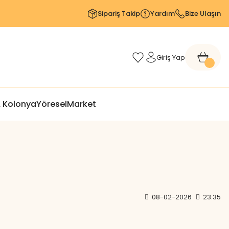
Sipariş Takip
Yardım
Bize Ulaşın
Giriş Yap
 Kolonya
Yöresel
Market
08-02-2026
23:35