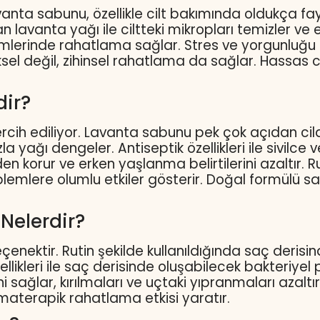
anta sabunu, özellikle cilt bakımında oldukça fayda
 lavanta yağı ile ciltteki mikropları temizler ve enfe
roblemlerinde rahatlama sağlar. Stres ve yorgunluğu
sel değil, zihinsel rahatlama da sağlar. Hassas ci
dir?
tercih ediliyor. Lavanta sabunu pek çok açıdan cil
la yağı dengeler. Antiseptik özellikleri ile sivil
erden korur ve erken yaşlanma belirtilerini azaltır
blemlere olumlu etkiler gösterir. Doğal formülü sa
Nelerdir?
eçenektir. Rutin şekilde kullanıldığında saç deris
zellikleri ile saç derisinde oluşabilecek bakteriyel
sağlar, kırılmaları ve uçtaki yıpranmaları azalt
omaterapik rahatlama etkisi yaratır.