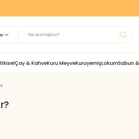
itkisel
Çay & Kahve
Kuru Meyve
Kuruyemiş
Lokum
Sabun &
r?
r?