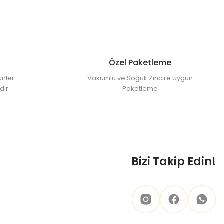
şturur.
Bitkisel macun çeşitleri
arasında öne
mı ve bitkisel içeriğiyle öne çıkar. Geleneksel
eşenlerle harmanlanarak dengeli bir yapı
l
Özel Paketleme
ünler
Vakumlu ve Soğuk Zincire Uygun
dir
Paketleme
sıyla klasik macunlardan ayrılır. İçeriğinde yer
l ürünler arasında özel bir yere sahiptir.
t çeker. Kendine has kokusu ve aroması
Bizi Takip Edin!
en geçtiği için saf ve katkısız formuyla öne
ımlar arasında yer alır. Tohumdan gelen