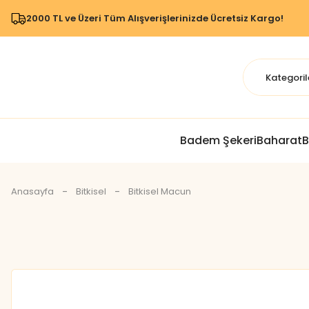
2000 TL ve Üzeri Tüm Alışverişlerinizde Ücretsiz Kargo!
Badem Şekeri
Baharat
B
Anasayfa
Bitkisel
Bitkisel Macun