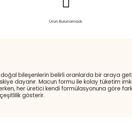
Ürün Bulunamadı.
 ve doğal bileşenlerin belirli oranlarda bir araya ge
skiye dayanır. Macun formu ile kolay tüketim imkân
rken, her üretici kendi formülasyonuna göre farklı
şitlilik gösterir.
at karışımlarına göre sınıflandırılır. Bazı macunlar 
lanır. Keçiboynuzu, zencefil, tarçın, çörek otu ve