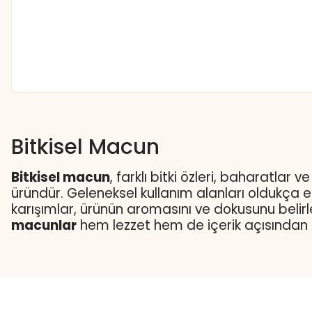
Bitkisel Macun
Bitkisel macun
, farklı bitki özleri, baharatlar
üründür. Geleneksel kullanım alanları oldukça e
karışımlar, ürünün aromasını ve dokusunu belirle
macunlar
hem lezzet hem de içerik açısından çe
Bitkisel Macun Çeşitleri
Bitkisel macun çeşitleri, kullanılan bitki ve bahar
sayıda bitkisel bileşenin harmanlanmasıyla hazır