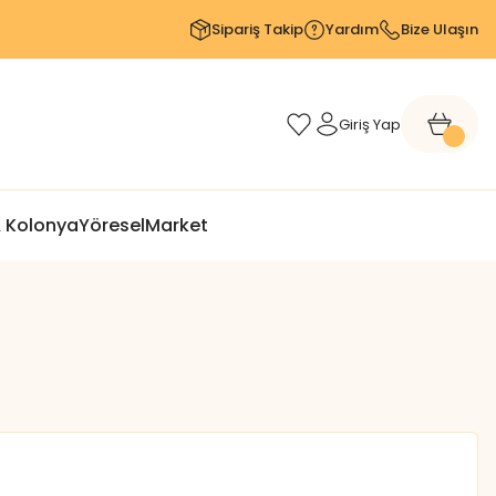
Sipariş Takip
Yardım
Bize Ulaşın
Giriş Yap
 Kolonya
Yöresel
Market