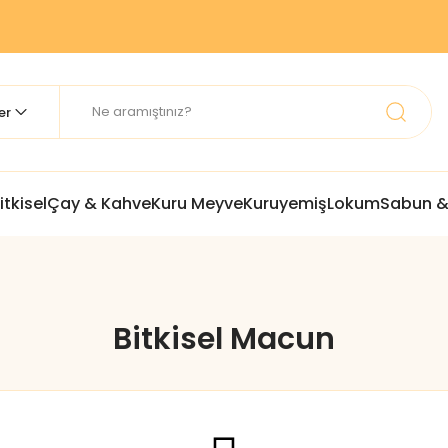
itkisel
Çay & Kahve
Kuru Meyve
Kuruyemiş
Lokum
Sabun &
Bitkisel Macun