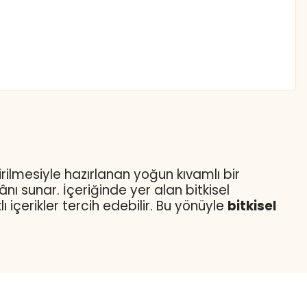
tirilmesiyle hazırlanan yoğun kıvamlı bir
ı sunar. İçeriğinde yer alan bitkisel
 içerikler tercih edebilir. Bu yönüyle
bitkisel
tek bir bitki özüne ağırlık verirken, bazıları çok
ya bal bazlı macunlar en sık karşılaşılan