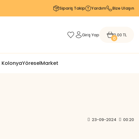
Sipariş Takip
Yardım
Bize Ulaşın
Giriş Yap
0,00 TL
0
 Kolonya
Yöresel
Market
23-09-2024
00:20