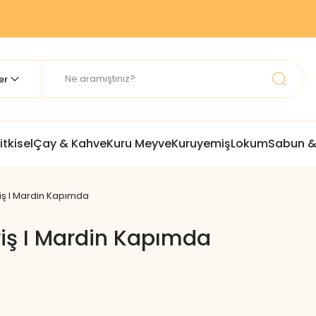
itkisel
Çay & Kahve
Kuru Meyve
Kuruyemiş
Lokum
Sabun &
riş I Mardin Kapımda
riş I Mardin Kapımda