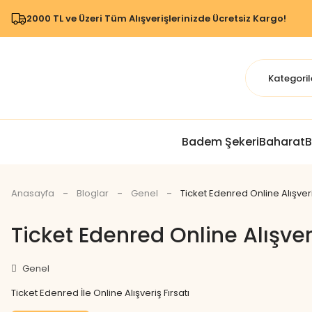
2000 TL ve Üzeri Tüm Alışverişlerinizde Ücretsiz Kargo!
Badem Şekeri
Baharat
B
Anasayfa
Bloglar
Genel
Ticket Edenred Online Alışve
Ticket Edenred Online Alışve
Genel
Ticket Edenred İle Online Alışveriş Fırsatı