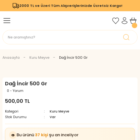
2000 TL ve Üzeri Tüm Alışverişlerinizde Ücretsiz Kargo!
Geri Dön
Geri Dön
Anasayfa
Kuru Meyve
Dağ İncir 500 Gr
Dağ İncir 500 Gr
0 - Yorum
500,00 TL
Kategori
Kuru Meyve
Stok Durumu
Var
Bu ürünü
37 kişi
şu an inceliyor
👁️