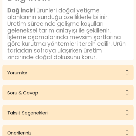
Dağ inciri
ürünleri doğal yetişme
alanlarının sunduğu özelliklerle bilinir.
Üretim sürecinde gelişme koşulları
geleneksel tarım anlayışı ile şekillenir.
İşleme aşamalarında mevsim şartlarına
göre kurutma yöntemleri tercih edilir. Ürün
tarladan sofraya ulaşırken üretim
zincirinde doğal dokusunu korur.
Ambalajlama aşamasında kullanım
kolaylığı sağlayan formatlar öne çıkar.
Yorumlar
Dağ İnciri Nedir?
Soru & Cevap
Dağ inciri
yüksek rakımlı bölgelerde
Bu ürüne ilk yorumu siz yapın!
yetişen incir çeşitleri arasında yer alır. Bitki
doğal yetişme ortamında toprak yapısına
Taksit Seçenekleri
ve iklimine uyumlu bir şekilde gelişir. Meyve
Yorum Yaz
Ürün hakkında henüz soru sorulmamış.
olgunlaşma dönemine ulaştığında güneş
ışığı etkisi ile tat yapısı belirginleşir.
Önerileriniz
Toplama süreci mevsimsel takvime göre
Soru Sor