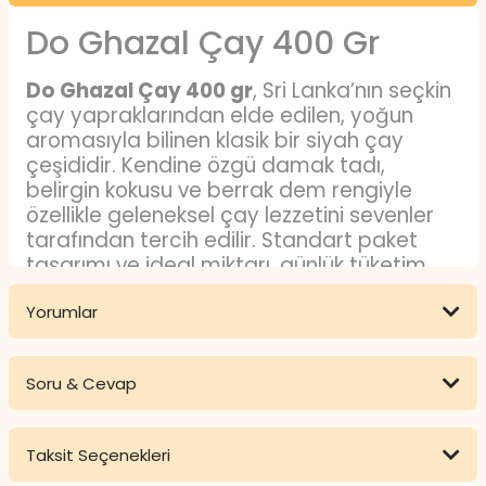
Do Ghazal Çay 400 Gr
Do Ghazal Çay 400 gr
, Sri Lanka’nın seçkin
çay yapraklarından elde edilen, yoğun
aromasıyla bilinen klasik bir siyah çay
çeşididir. Kendine özgü damak tadı,
belirgin kokusu ve berrak dem rengiyle
özellikle geleneksel çay lezzetini sevenler
tarafından tercih edilir. Standart paket
tasarımı ve ideal miktarı, günlük tüketim
için pratik bir kullanım sunar.
Yorumlar
Do Ghazal Çay Nedir?
Do Ghazal Çay
, dünya genelinde tanınan
Soru & Cevap
Sri Lanka menşeli siyah çay markalarından
Bu ürüne ilk yorumu siz yapın!
biridir. İnce işlenmiş çay yapraklarının
harmanlanmasıyla üretilir ve karakteristik
Taksit Seçenekleri
Yorum Yaz
aroma profiline sahiptir. Geleneksel
Ürün hakkında henüz soru sorulmamış.