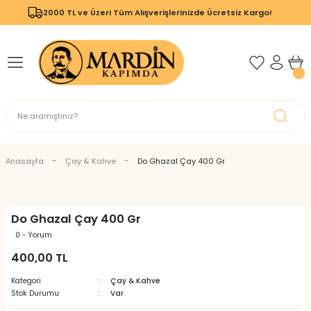
2000 TL ve Üzeri Tüm Alışverişlerinizde Ücretsiz Kargo!
Geri Dön
Geri Dön
Anasayfa
Çay & Kahve
Do Ghazal Çay 400 Gr
Do Ghazal Çay 400 Gr
0 - Yorum
400,00 TL
Kategori
Çay & Kahve
Stok Durumu
Var