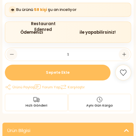
Bu ürünü
58 kişi
şu an inceliyor
👁️
Ödemenizi
ile yapabilirsiniz!
Sepete Ekle
Ürünü Paylaş
Yorum Yap
Karşılaştır
Hızlı Gönderi
Aynı Gün Kargo
Ürün Bilgisi