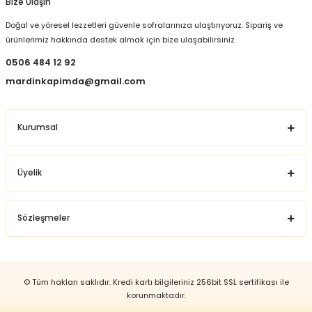
Bize Ulaşın
Do Ghazal Çay Fiyatları
Doğal ve yöresel lezzetleri güvenle sofralarınıza ulaştırıyoruz. Sipariş ve
Do Ghazal Çay fiyatları
merak konusu
ürünlerimiz hakkında destek almak için bize ulaşabilirsiniz.
oldu. Fiyatlar, satış yapılan mağazaya,
0506 484 12 92
paket gramajına ve dönemsel
mardinkapimda@gmail.com
kampanyalara göre değişiklik gösterebilir.
Mardin Kapımda
, sizlere ürünü bütçe
dostu fiyatlarla sunar.
Kurumsal
Web sitemizde yer alan bilgiler, bireyleri teşhis veya
tedaviye yönlendirme amacı taşımamaktadır.
Herhangi bir tanı ya da tedavi işlemi için mutlaka
Üyelik
doktorunuza başvurunuz. Platformumuzda bu bitkinin
tedavi edici sağlık hizmetlerine dair bilgiler
bulunmamaktadır
.
Sözleşmeler
© Tüm hakları saklıdır. Kredi kartı bilgileriniz 256bit SSL sertifikası ile
korunmaktadır.