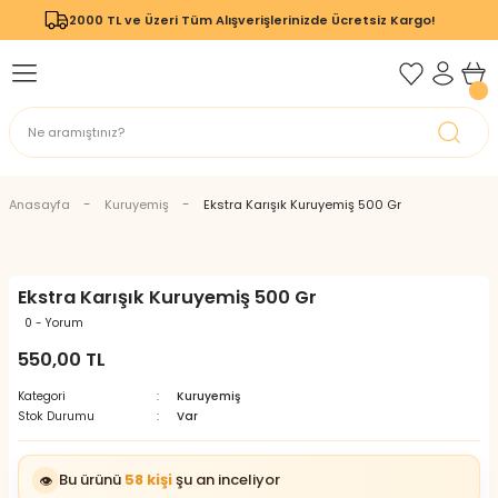
2000 TL ve Üzeri Tüm Alışverişlerinizde Ücretsiz Kargo!
Geri Dön
Geri Dön
Anasayfa
Kuruyemiş
Ekstra Karışık Kuruyemiş 500 Gr
Ekstra Karışık Kuruyemiş 500 Gr
0 - Yorum
550,00 TL
Kategori
Kuruyemiş
Stok Durumu
Var
Bu ürünü
58 kişi
şu an inceliyor
👁️