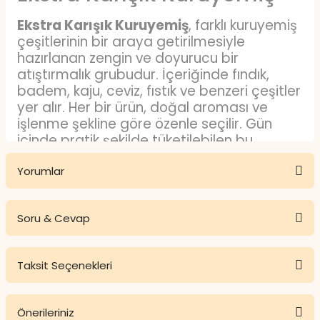
Ekstra Karışık Kuruyemiş
, farklı kuruyemiş
çeşitlerinin bir araya getirilmesiyle
hazırlanan zengin ve doyurucu bir
atıştırmalık grubudur. İçeriğinde fındık,
badem, kaju, ceviz, fıstık ve benzeri çeşitler
yer alır. Her bir ürün, doğal aroması ve
işlenme şekline göre özenle seçilir. Gün
içinde pratik şekilde tüketilebilen bu
karışım, lezzet çeşitliliği ve dengeli
Yorumlar
yapısıyla öne çıkar.
Ekstra Karışık Kuruyemiş
Nedir?
Soru & Cevap
Bu ürüne ilk yorumu siz yapın!
Ekstra Karışık Kuruyemiş
; birden fazla
Taksit Seçenekleri
kuruyemiş çeşidinin belirli oranlarda bir
Yorum Yaz
Ürün hakkında henüz soru sorulmamış.
araya getirildiği bir lezzettir. Premium
sınıfta yer alan özel bir karışımdır.
Önerileriniz
Ürünümüz özel seçilmiş kuruyemişlerden
Soru Sor