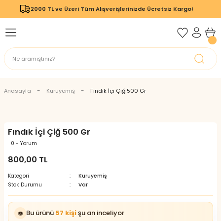
2000 TL ve Üzeri Tüm Alışverişlerinizde Ücretsiz Kargo!
Geri Dön
Geri Dön
Anasayfa
Kuruyemiş
Fındık İçi Çiğ 500 Gr
Fındık İçi Çiğ 500 Gr
0 - Yorum
800,00 TL
Kategori
Kuruyemiş
Stok Durumu
Var
Bu ürünü
57 kişi
şu an inceliyor
👁️