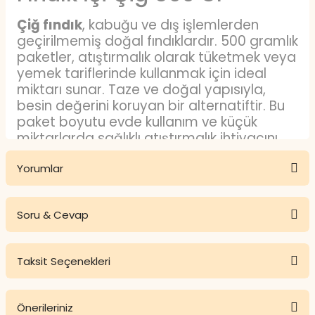
Çiğ fındık
, kabuğu ve dış işlemlerden
geçirilmemiş doğal fındıklardır. 500 gramlık
paketler, atıştırmalık olarak tüketmek veya
yemek tariflerinde kullanmak için ideal
miktarı sunar. Taze ve doğal yapısıyla,
besin değerini koruyan bir alternatiftir. Bu
paket boyutu evde kullanım ve küçük
miktarlarda sağlıklı atıştırmalık ihtiyacını
karşılamak için uygundur. Çiğ fındık,
Yorumlar
saklama koşullarına dikkat edildiğinde uzun
süre tazeliğini koruyabilir.
Çiğ Fındık Nedir?
Soru & Cevap
Bu ürüne ilk yorumu siz yapın!
Çiğ fındık
, herhangi bir kavurma, tuzlama
veya işleme tabi tutulmadan elde edilen
Taksit Seçenekleri
Yorum Yaz
doğal fındıktır. İçeriğinde katkı maddesi
Ürün hakkında henüz soru sorulmamış.
bulunmaz ve doğal lezzeti ile tüketicilere
sunulur. Bu sayede fındığın orijinal
Önerileriniz
Soru Sor