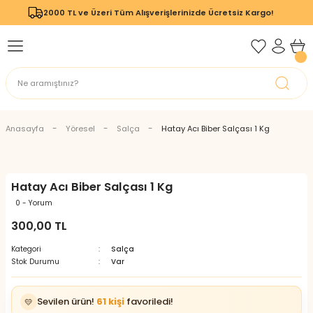
2000 TL ve Üzeri Tüm Alışverişlerinizde Ücretsiz Kargo!
Geri Dön
Geri Dön
Anasayfa
Yöresel
Salça
Hatay Acı Biber Salçası 1 Kg
Hatay Acı Biber Salçası 1 Kg
0 - Yorum
300,00 TL
Kategori
Salça
Stok Durumu
Var
Sevilen ürün!
61 kişi
favoriledi!
💛