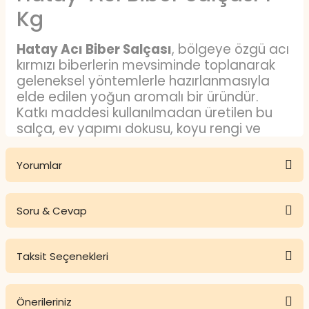
Kg
Hatay Acı Biber Salçası
, bölgeye özgü acı
kırmızı biberlerin mevsiminde toplanarak
geleneksel yöntemlerle hazırlanmasıyla
elde edilen yoğun aromalı bir üründür.
Katkı maddesi kullanılmadan üretilen bu
salça, ev yapımı dokusu, koyu rengi ve
kendine has acılığıyla öne çıkar. Geleneksel
üretim süreci nedeniyle kıvamı ve lezzet
Yorumlar
profili korunur. Mutfaklarda farklı tariflere
karakteristik bir tat katmak amacıyla
tercih edilir.
Soru & Cevap
Bu ürüne ilk yorumu siz yapın!
Hatay Acı Biber Salçası
Özellikleri Nelerdir?
Taksit Seçenekleri
Yorum Yaz
Ürün hakkında henüz soru sorulmamış.
Hatay Acı Biber Salçası özellikleri
ile
dikkat çekiyor. Ürün, Hatay yöresine özgü
Önerileriniz
Soru Sor