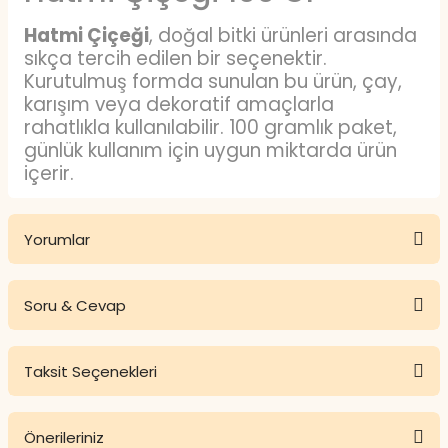
Hatmi Çiçeği
, doğal bitki ürünleri arasında
sıkça tercih edilen bir seçenektir.
Kurutulmuş formda sunulan bu ürün, çay,
karışım veya dekoratif amaçlarla
rahatlıkla kullanılabilir. 100 gramlık paket,
günlük kullanım için uygun miktarda ürün
içerir.
Hatmi Çiçeği Nedir?
Yorumlar
Hatmi çiçeği
,
Malvaceae
familyasına ait,
çoğunlukla kurutularak kullanılan bir bitkidir.
Çiçekleri yaprak ve saplarıyla birlikte çeşitli
Soru & Cevap
şekillerde değerlendirilebilir. Estetik
Bu ürüne ilk yorumu siz yapın!
görünümü ve hafif aromasıyla doğal
ürünler arasında yer alır.
Taksit Seçenekleri
Yorum Yaz
Ürün hakkında henüz soru sorulmamış.
Hatmi Çiçeği Özellikleri
Nelerdir?
Önerileriniz
Soru Sor