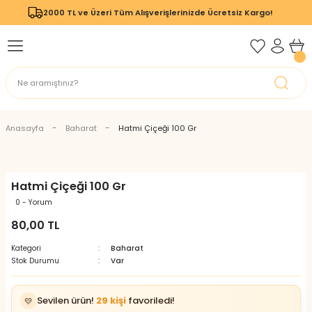
2000 TL ve Üzeri Tüm Alışverişlerinizde Ücretsiz Kargo!
Geri Dön
Geri Dön
Anasayfa
Baharat
Hatmi Çiçeği 100 Gr
Hatmi Çiçeği 100 Gr
0 - Yorum
80,00 TL
Kategori
Baharat
Stok Durumu
Var
Sevilen ürün!
29 kişi
favoriledi!
💛