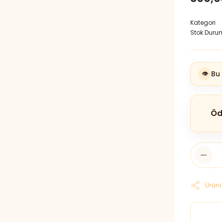
Kategori
Stok Duru
👁️
Bu
Öd
Ürünü