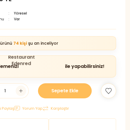
Yöresel
mu
Var
 ürünü
74 kişi
şu an inceliyor
emenizi
ile yapabilirsiniz!
Sepete Ekle
 Paylaş
Yorum Yap
Karşılaştır