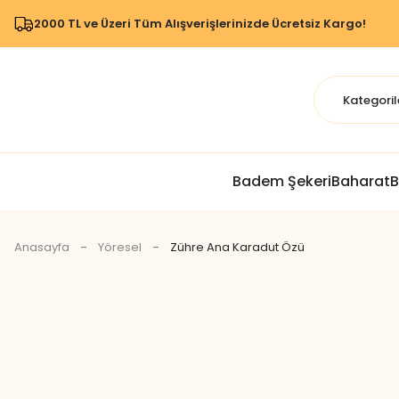
2000 TL ve Üzeri Tüm Alışverişlerinizde Ücretsiz Kargo!
Badem Şekeri
Baharat
B
Anasayfa
Yöresel
Zühre Ana Karadut Özü