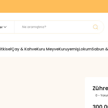
itkisel
Çay & Kahve
Kuru Meyve
Kuruyemiş
Lokum
Sabun &
Zühr
0 - Yor
300,0