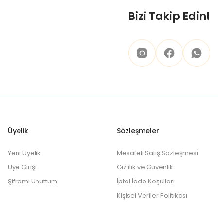
 ya da tedavi işlemi için mutlaka doktorunuza
Bizi Takip Edin!
Üyelik
Sözleşmeler
Yeni Üyelik
Mesafeli Satış Sözleşmesi
Üye Girişi
Gizlilik ve Güvenlik
Şifremi Unuttum
İptal İade Koşullari
Kişisel Veriler Politikası