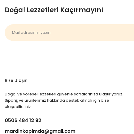
Web sitemizde yer alan bilgiler, bireyleri teşhis veya
Doğal Lezzetleri Kaçırmayın!
başvurunuz. Platformumuzda bu bitkinin tedavi edici sa
Bize Ulaşın
Doğal ve yöresel lezzetleri güvenle sofralarınıza ulaştırıyoruz.
Sipariş ve ürünlerimiz hakkında destek almak için bize
ulaşabilirsiniz.
0506 484 12 92
mardinkapimda@gmail.com