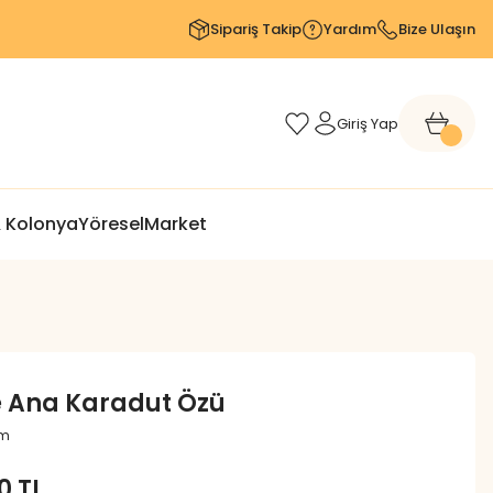
Sipariş Takip
Yardım
Bize Ulaşın
Giriş Yap
 Kolonya
Yöresel
Market
e Ana Karadut Özü
um
0 TL