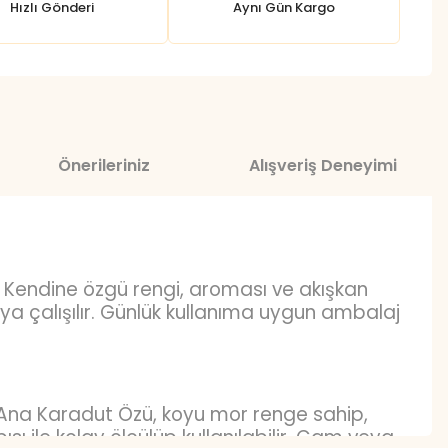
Hızlı Gönderi
Aynı Gün Kargo
Önerileriniz
Alışveriş Deneyimi
. Kendine özgü rengi, aroması ve akışkan
ya çalışılır. Günlük kullanıma uygun ambalaj
 Ana Karadut Özü, koyu mor renge sahip,
sı ile kolay ölçülüp kullanılabilir. Cam veya