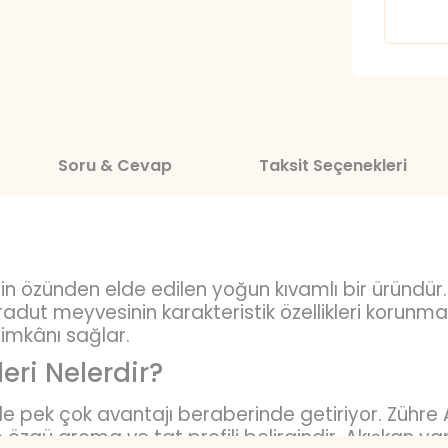
Soru & Cevap
Taksit Seçenekleri
in özünden elde edilen yoğun kıvamlı bir üründür
radut meyvesinin karakteristik özellikleri korunma
 imkânı sağlar.
eri Nelerdir?
e pek çok avantajı beraberinde getiriyor. Zühre
zgü aroma ve tat profili belirgindir. Akışkan yapı