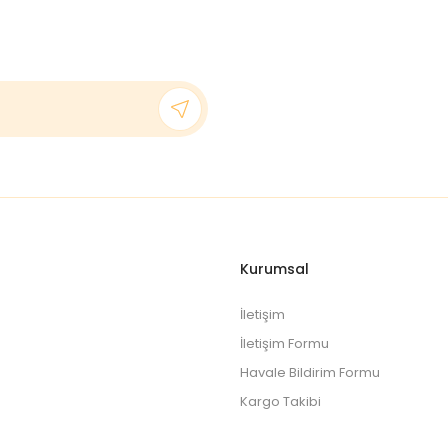
 tedaviye yönlendirme amacı taşımamaktadır. Herhangi bir tanı
ğlık hizmetlerine dair bilgiler bulunmamaktadır
.
Kurumsal
İletişim
İletişim Formu
Havale Bildirim Formu
Kargo Takibi