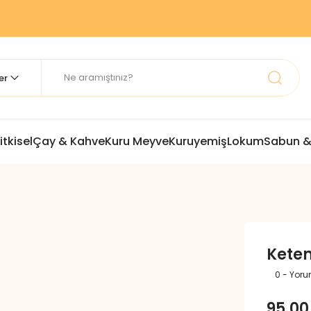
itkisel
Çay & Kahve
Kuru Meyve
Kuruyemiş
Lokum
Sabun &
Keten
0 - Yor
95,00