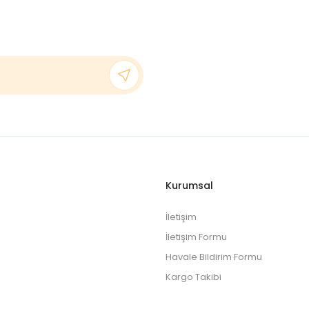
rünü uygun fiyatlarla görmeniz mümkündür.
 tedaviye yönlendirme amacı taşımamaktadır. Herhangi bir tanı
ğlık hizmetlerine dair bilgiler bulunmamaktadır
.
Kurumsal
İletişim
İletişim Formu
Havale Bildirim Formu
Kargo Takibi