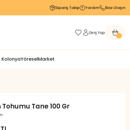
Sipariş Takip
Yardım
Bize Ulaşın
Giriş Yap
 Kolonya
Yöresel
Market
 Tohumu Tane 100 Gr
um
 TL