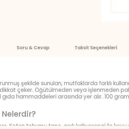
Soru & Cevap
Taksit Seçenekleri
runmuş şekilde sunulan, mutfaklarda farklı kullan
la dikkat çeker. Öğütülmeden veya işlenmeden pak
gıda hammaddeleri arasında yer alır. 100 gramlık
 Nelerdir?
yor. Keten tohumu tane, açık kahverengi ile koyu 