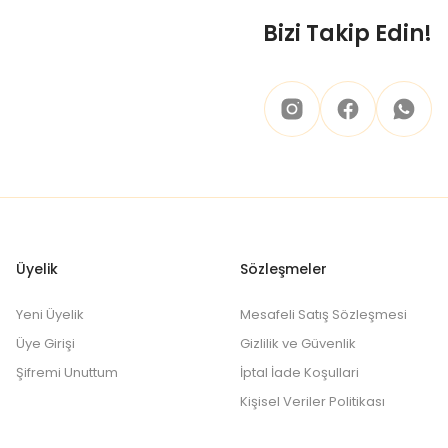
Bizi Takip Edin!
 ya da tedavi işlemi için mutlaka doktorunuza
Üyelik
Sözleşmeler
Yeni Üyelik
Mesafeli Satış Sözleşmesi
Üye Girişi
Gizlilik ve Güvenlik
Şifremi Unuttum
İptal İade Koşullari
Kişisel Veriler Politikası