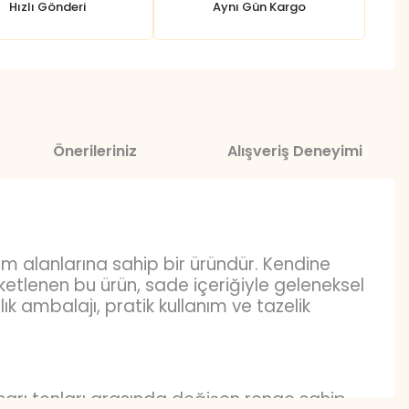
Hızlı Gönderi
Aynı Gün Kargo
Önerileriniz
Alışveriş Deneyimi
ım alanlarına sahip bir üründür. Kendine
etlenen bu ürün, sade içeriğiyle geleneksel
 ambalajı, pratik kullanım ve tazelik
sarı tonları arasında değişen renge sahip