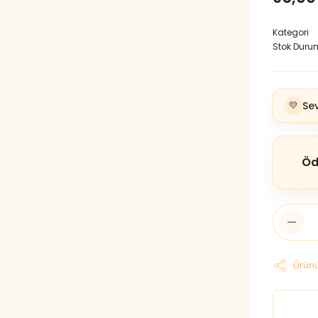
Kategori
Stok Duru
💛
Sev
Öd
Ürünü