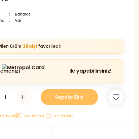
Baharat
mu
Var
ilen ürün!
38 kişi
favoriledi!
emenizi
ile yapabilirsiniz!
Sepete Ekle
 Paylaş
Yorum Yap
Karşılaştır