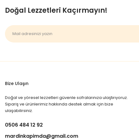
gösterebilir.
Mardin Kapımda
sayfamızda ü
Doğal Lezzetleri Kaçırmayın!
Web sitemizde yer alan bilgiler, bireyleri teşhis veya
başvurunuz. Platformumuzda bu bitkinin tedavi edici sa
Bize Ulaşın
Doğal ve yöresel lezzetleri güvenle sofralarınıza ulaştırıyoruz.
Sipariş ve ürünlerimiz hakkında destek almak için bize
ulaşabilirsiniz.
0506 484 12 92
mardinkapimda@gmail.com