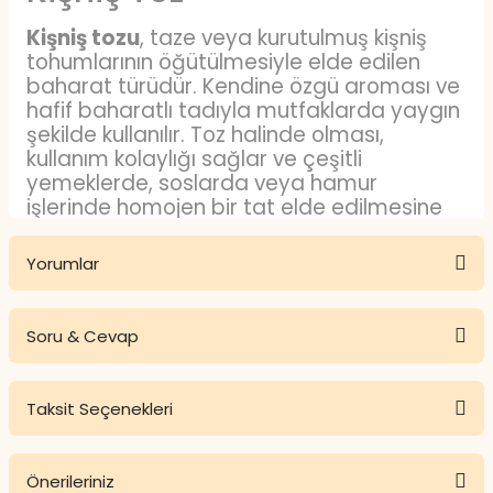
Kişniş tozu
, taze veya kurutulmuş kişniş
tohumlarının öğütülmesiyle elde edilen
baharat türüdür. Kendine özgü aroması ve
hafif baharatlı tadıyla mutfaklarda yaygın
şekilde kullanılır. Toz halinde olması,
kullanım kolaylığı sağlar ve çeşitli
yemeklerde, soslarda veya hamur
işlerinde homojen bir tat elde edilmesine
yardımcı olur.
Yorumlar
Kişniş Toz Nedir?
Kişniş tozu
, kişniş bitkisinin olgun
Soru & Cevap
tohumlarının kurutulup ince bir şekilde
Bu ürüne ilk yorumu siz yapın!
öğütülmesiyle elde edilen baharattır. Klasik
baharat formlarından biri olan bu toz,
Taksit Seçenekleri
özellikle aromatik ve baharatlı tatlar
Yorum Yaz
Ürün hakkında henüz soru sorulmamış.
isteyen mutfaklarda sıkça kullanılır.
Tohumlar tamamen kurutulduktan sonra
Önerileriniz
öğütüldüğü için uzun süre muhafaza
Soru Sor