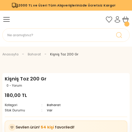
2000 TL ve Üzeri Tüm Alışverişlerinizde Ücretsiz Kargo!
Geri Dön
Geri Dön
Anasayfa
Baharat
Kişniş Toz 200 Gr
Kişniş Toz 200 Gr
0 - Yorum
180,00 TL
Kategori
Baharat
Stok Durumu
Var
Sevilen ürün!
54 kişi
favoriledi!
💛