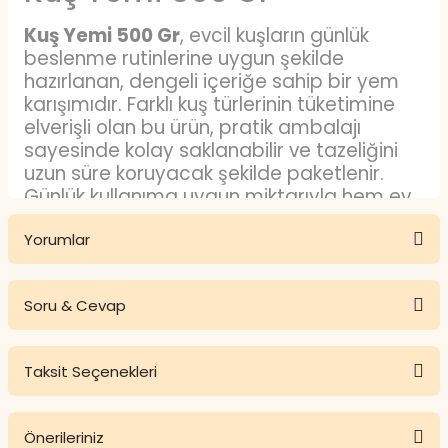
Kuş Yemi 500 Gr
, evcil kuşların günlük
beslenme rutinlerine uygun şekilde
hazırlanan, dengeli içeriğe sahip bir yem
karışımıdır. Farklı kuş türlerinin tüketimine
elverişli olan bu ürün, pratik ambalajı
sayesinde kolay saklanabilir ve tazeliğini
uzun süre koruyacak şekilde paketlenir.
Günlük kullanıma uygun miktarıyla hem ev
ortamında hem de kafes bakımında
Yorumlar
rahatlık sağlar.
Kuş Yemi Nedir?
Soru & Cevap
Kuş yemi
, evcil veya kafes kuşlarının
Bu ürüne ilk yorumu siz yapın!
beslenmesi amacıyla hazırlanan, çeşitli
tohum ve tahıllardan oluşan bir yem
Taksit Seçenekleri
Yorum Yaz
türüdür. Kuşların doğal beslenme
Ürün hakkında henüz soru sorulmamış.
alışkanlıkları dikkate alınarak oluşturulan bu
karışımlar, günlük tüketim için uygun olacak
Önerileriniz
Soru Sor