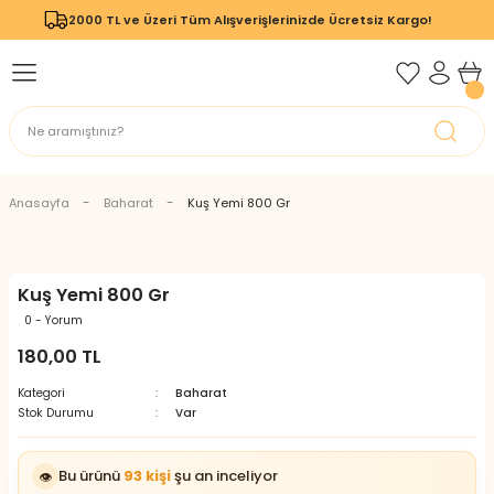
2000 TL ve Üzeri Tüm Alışverişlerinizde Ücretsiz Kargo!
Geri Dön
Geri Dön
Anasayfa
Baharat
Kuş Yemi 800 Gr
Kuş Yemi 800 Gr
0 - Yorum
180,00 TL
Kategori
Baharat
Stok Durumu
Var
Bu ürünü
93 kişi
şu an inceliyor
👁️